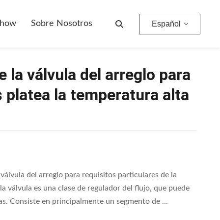
El Compresor De Aire De La Válvula Del Arreglo Para Requisitos Particulares Platea La Temperatura Alta De Alta Presión
Show
Sobre Nosotros
Español
 la válvula del arreglo para
s platea la temperatura alta
álvula del arreglo para requisitos particulares de la
a válvula es una clase de regulador del flujo, que puede
 gas. Consiste en principalmente un segmento de ...