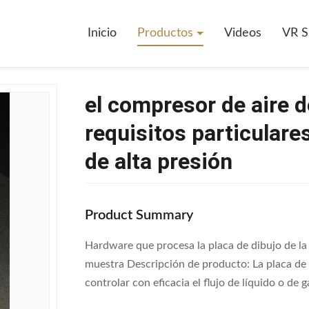
or de las emisiones de CO2 de las
>
Inicio
Productos
Videos
VR 
el compresor de aire de
requisitos particulare
de alta presión
Product Summary
Hardware que procesa la placa de dibujo de la v
muestra Descripción de producto: La placa de l
controlar con eficacia el flujo de líquido o de