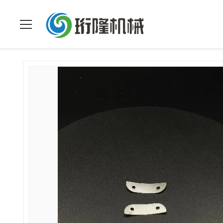
En
El valor de las emisiones de CO2 es el val
>
Productos
>
Casa
instalaciones.