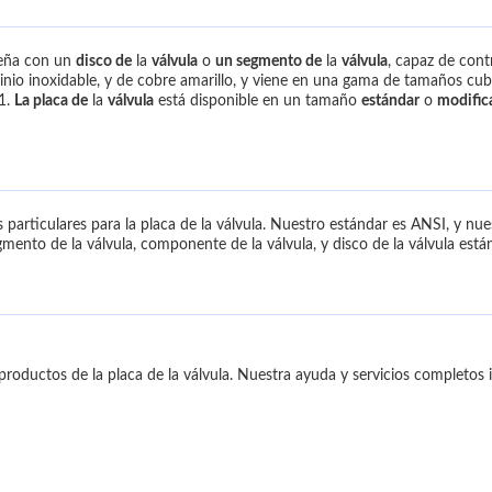
seña con un
disco de
la
válvula
o
un segmento de
la
válvula
, capaz de cont
nio inoxidable, y de cobre amarillo, y viene en una gama de tamaños cubr
01.
La placa de
la
válvula
está disponible en un tamaño
estándar
o
modifica
 particulares para la placa de la válvula. Nuestro estándar es ANSI, y nue
ento de la válvula, componente de la válvula, y disco de la válvula están
productos de la placa de la válvula. Nuestra ayuda y servicios completos 