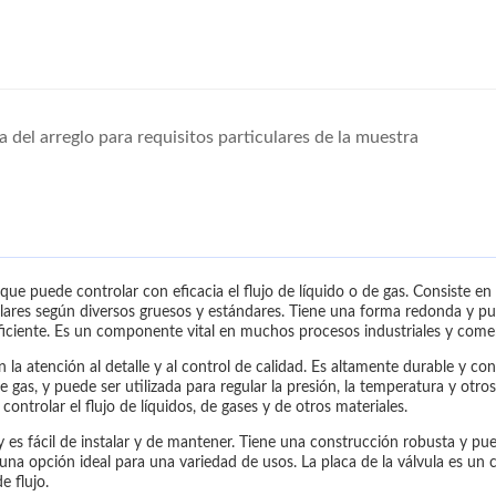
 del arreglo para requisitos particulares de la muestra
o, que puede controlar con eficacia el flujo de líquido o de gas. Consiste 
culares según diversos gruesos y estándares. Tiene una forma redonda y pu
ficiente. Es un componente vital en muchos procesos industriales y comer
on la atención al detalle y al control de calidad. Es altamente durable y c
e gas, y puede ser utilizada para regular la presión, la temperatura y otro
ontrolar el flujo de líquidos, de gases y de otros materiales.
o y es fácil de instalar y de mantener. Tiene una construcción robusta y p
una opción ideal para una variedad de usos. La placa de la válvula es u
e flujo.